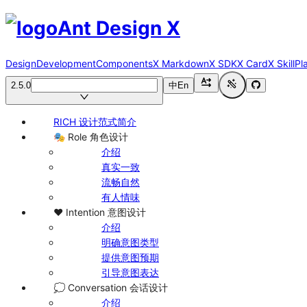
Ant Design X
Design
Development
Components
X Markdown
X SDK
X Card
X Skill
Pl
2.5.0
中
En
RICH 设计范式简介
🎭 Role 角色设计
介绍
真实一致
流畅自然
有人情味
❤️ Intention 意图设计
介绍
明确意图类型
提供意图预期
引导意图表达
💭 Conversation 会话设计
介绍