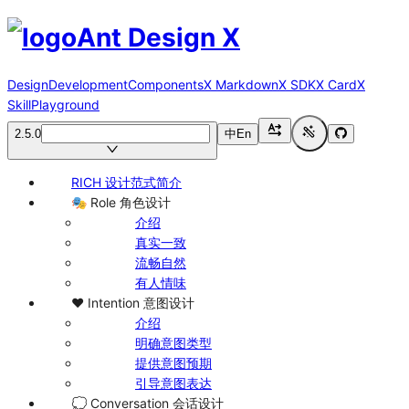
Ant Design X
Design
Development
Components
X Markdown
X SDK
X Card
X
Skill
Playground
2.5.0
中
En
RICH 设计范式简介
🎭 Role 角色设计
介绍
真实一致
流畅自然
有人情味
❤️ Intention 意图设计
介绍
明确意图类型
提供意图预期
引导意图表达
💭 Conversation 会话设计