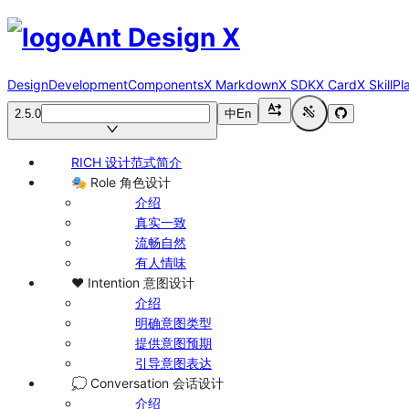
Ant Design X
Design
Development
Components
X Markdown
X SDK
X Card
X Skill
Pl
2.5.0
中
En
RICH 设计范式简介
🎭 Role 角色设计
介绍
真实一致
流畅自然
有人情味
❤️ Intention 意图设计
介绍
明确意图类型
提供意图预期
引导意图表达
💭 Conversation 会话设计
介绍